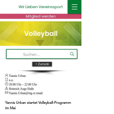
Wir
Lieben
Vereinssport
Mitglied werden
Volleyball
< Zurück
 Yannis Urban
 n.n.
 20:00 Uhr – 22:00 Uhr
 Heinrich Auge Halle

Yannis.Urban@etg-re.email
Yannis Urban startet Volleyball-Programm 
im Mai