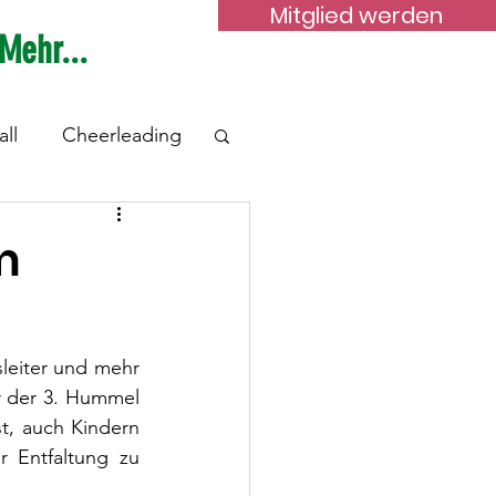
Mitglied werden
Mehr...
ll
Cheerleading
is
Gymnastik
m
StreetDefense
leiter und mehr 
r der 3. Hummel 
a
Zumba
t, auch Kindern 
 Entfaltung zu 