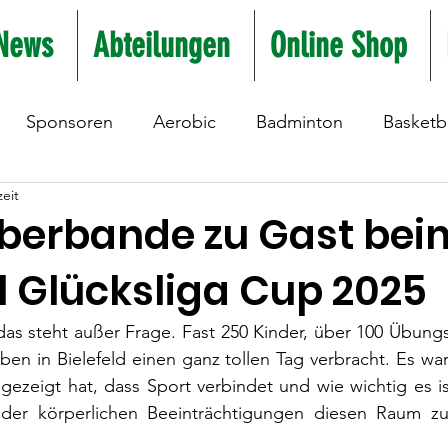
News
Abteilungen
Online Shop
Sponsoren
Aerobic
Badminton
Basketba
zeit
urnen
Freizeitsport Süd
Fußball
Fussballtenn
berbande zu Gast bei
Glücksliga Cup 2025
Kung-Fu
Leichtathletik
Rückengymnastik
as steht außer Frage. Fast 250 Kinder, über 100 Übungs
ben in Bielefeld einen ganz tollen Tag verbracht. Es wa
Ski-Gymnastik
Tischtennis
Triathlon
Yog
gezeigt hat, dass Sport verbindet und wie wichtig es is
der körperlichen Beeinträchtigungen diesen Raum zur
bande
Volleyball
Jiu Jitsu