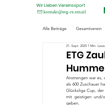
Wir
Lieben
Vereinssport
kontakt@etg-re.email

Alle Beiträge
Gesamtverein
21. Sept. 2025
1 Min. Lese
Disc-Golf
Eltern-Kind-T
ETG Zau
Hummel 
Handball
Kinderturnen
Anstrengen war es, d
als 600 Zuschauer ha
Tae Kwon Do & Hap Ki Do
Glücksliga Cup, der 
mit geistigen und/o
geben.
Hobby-Fußball
Zauber