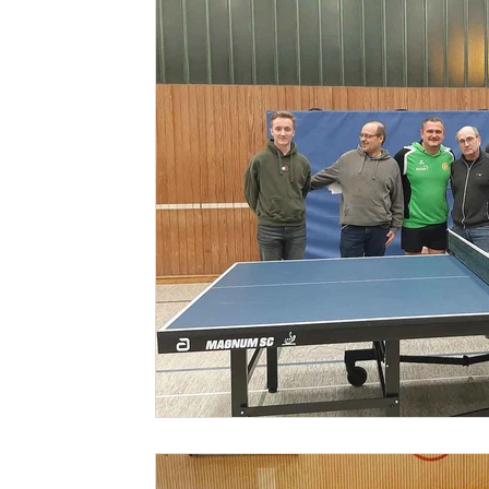
Cheerleading
Disc-Golf
Eltern-Kind-Turne
Fussballtennis
Gymnastik
Handball
Ki
Leichtathletik
Rückengymnastik
StreetDef
Ski-Gymnastik
Tischtennis
Triathlon
Y
Zauberbande
Volleyball
Jiu Jitsu