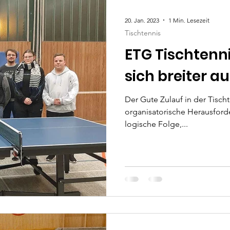
n
Freizeitsport Süd
Fußball
20. Jan. 2023
1 Min. Lesezeit
Tischtennis
nderturnen
Kung-Fu
ETG Tischtenni
sich breiter au
ense
Tae Kwon Do & Hap Ki Do
Der Gute Zulauf in der Tisch
organisatorische Herausforde
logische Folge,...
oga
Zumba
Hobby-Fußball