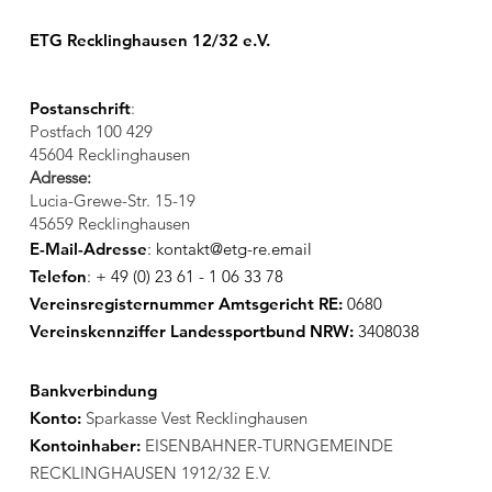
ETG Recklinghausen 12/32 e.V.
Postanschrift
:
Postfach 100 429
45604 Recklinghausen
Adresse:
Lucia-Grewe-Str. 15-19
45659 Recklinghausen
E-Mail-Adresse
:
kontakt@etg-re.email
Telefon
: + 49 (0) 23 61 - 1 06 33 78
Vereinsregisternummer Amtsgericht RE:
0680
Vereinskennziffer Landessportbund NRW:
3408038
Bankverbindung
Konto:
Sparkasse Vest Recklinghausen
Kontoinhaber:
EISENBAHNER-TURNGEMEINDE
RECKLINGHAUSEN 1912/32 E.V.