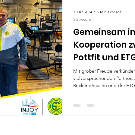
n
Freizeitsport Süd
Fußball
3. Okt. 2024
2 Min. Lesezeit
Sponsoren
nderturnen
Kung-Fu
Gemeinsam in 
Kooperation z
ense
Tae Kwon Do & Hap Ki Do
Pottfit und E
12/32 e.V.
Mit großer Freude verkünden
oga
Zumba
Hobby-Fußball
vielversprechenden Partnersc
Recklinghausen und der ETG.