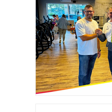
Cheerleading
Disc-Golf
Eltern-Kind-Turne
Fussballtennis
Gymnastik
Handball
Ki
Leichtathletik
Rückengymnastik
StreetDef
Ski-Gymnastik
Tischtennis
Triathlon
Y
Zauberbande
Volleyball
Jiu Jitsu