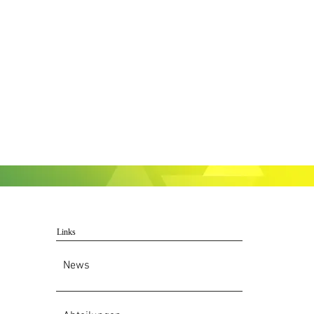
Links
News