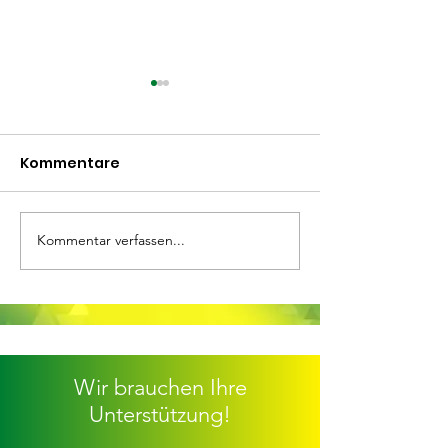
Kommentare
Kommentar verfassen...
ETG-D-Jugend auch
ETG-Fußballer
auf dem Feld
Schiedsrichte
Stadtmeister
Wir brauchen Ihre
Unterstützung!