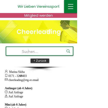
Wir
Lieben
Vereinssport
Mitglied werden
Cheerleading
< Zurück
 Marina Skiba
 0171 - 32
69
403

cheerleading@etg-re.email
Anfänger (ab 4 Jahre)
 Auf Anfrage
 Auf Anfrage
Mini (ab 6 Jahre)