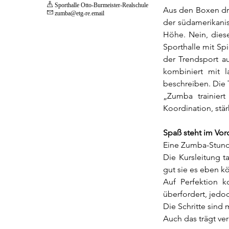
 Sporthalle Otto-Burmeister-Realschule
Aus den Boxen dr

zumba@etg-re.email
der südamerikanis
Höhe. Nein, dies
Sporthalle mit S
der Trendsport au
kombiniert mit l
beschreiben. Die 
„Zumba trainiert
Koordination, stär
Spaß steht im Vo
Eine Zumba-Stunde
Die Kursleitung t
gut sie es eben k
Auf Perfektion 
überfordert, jedo
Die Schritte sind 
Auch das trägt ve