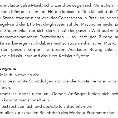
öhnt laute Salsa-Musik, schwitzend bewegen sich Menschen i
chen Klänge, lassen ihre Hüften kreisen, reißen lächelnd die A
e Szene stammt nicht von der Copacabana in Brasilien, sonde
piegelwand der ETG Recklinghausen auf der Maybacherheide. Z
s Südamerika, der sich derzeit auf der ganzen Welt ausbreite
ateinamerikanischen Tanzschritten – so lässt sich Zumba a
Tänzer bewegen sich dabei meist zu südamerikanischer Musik.
 den ganzen Körper“, verbessert Ausdauer, Beweglichkeit 
kt die Muskulatur und das Herz-Kreislauf-System.
rdergrund
 läuft in etwa so ab:
anzt bestimmte Schrittfolgen vor, die die Kursteilnehmer mitm
önnen.
kommt es dabei nicht an. Gerade Anfänger fühlen sich sch
ch kommt man schnell rein.
meist recht einfach und deshalb leicht zu erlernen.
rmutlich zur aktuellen Beliebtheit des Workout-Programms bei.