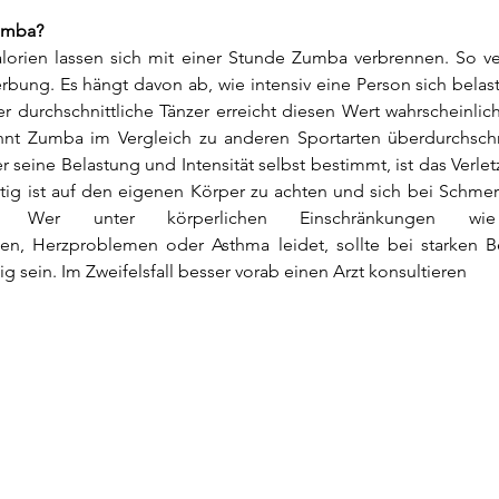
umba?
alorien lassen sich mit einer Stunde Zumba verbrennen. So ver
bung. Es hängt davon ab, wie intensiv eine Person sich belast
er durchschnittliche Tänzer erreicht diesen Wert wahrscheinlich 
nnt Zumba im Vergleich zu anderen Sportarten überdurchschnit
r seine Belastung und Intensität selbst bestimmt, ist das Verlet
tig ist auf den eigenen Körper zu achten und sich bei Schmer
n. Wer unter körperlichen Einschränkungen wie 
n, Herzproblemen oder Asthma leidet, sollte bei starken Be
tig sein. Im Zweifelsfall besser vorab einen Arzt konsultieren