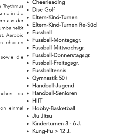
Cheerleading
m Rhythmus 
Disc-Golf
rme in die 
Eltern-Kind-Turnen
rn aus der 
Eltern-Kind-Turnen Re-Süd
umba heißt 
Fussball
t. Aerobic 
Fussball-Montagsgr.
m ehesten 
Fussball-Mittwochsgr.
Fussball-Donnerstagsgr.
sowie die 
Fussball-Freitagsgr.
Fussballtennis
Gymnastik 50+
Handball-Jugend
Handball-Senioren
achen – so 
HIIT
on einmal 
Hobby-Basketball
Jiu Jitsu
Kinderturnen 3 - 6 J.
Kung-Fu > 12 J.