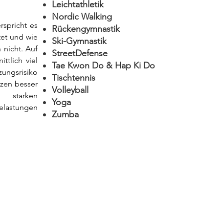
Leichtathletik
Nordic Walking
spricht es 
Rückengymnastik
et und wie 
Ski-Gymnastik
nicht. Auf 
StreetDefense
tlich viel 
Tae Kwon Do & Hap Ki Do
zungsrisiko 
Tischtennis
zen besser 
Volleyball
starken 
Yoga
lastungen 
Zumba