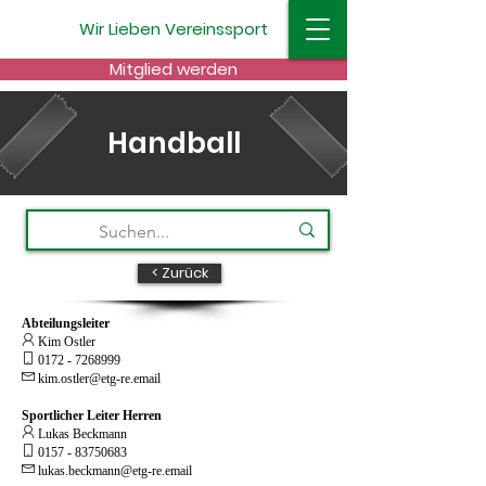
Wir
Lieben
Vereinssport
Mitglied werden
Handball
< Zurück
Abteilungsleiter
 Kim Ostler

0172 - 7268999
 k
im.ostler@etg-re.email
Sportlicher Leiter Herren
 Lukas Beckmann

0157 - 83750683

lukas.beckmann@etg-re.email