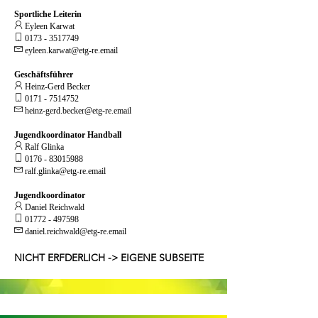
Sportliche Leiterin
 Eyleen Karwat

0173 - 3517749
 eyleen.karwat
@etg-re.email
Geschäftsführer
 Heinz-Gerd Becker

0171 - 7514752

heinz-gerd.becker@etg-re.email
Jugendkoordinator Handball
 Ralf Glinka

0176 - 83015988

ralf.glinka@etg-re.email
Jugendkoordinator
 Daniel Reichwald

01772 - 497598

daniel.reichwald@etg-re.email
NICHT ERFDERLICH -> EIGENE SUBSEITE